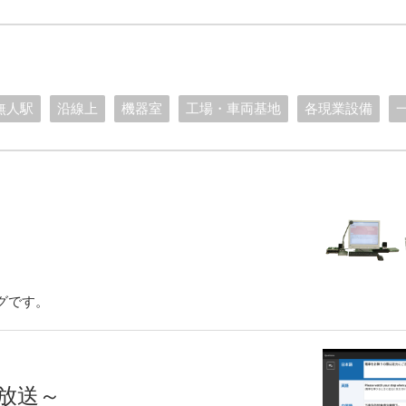
無人駅
沿線上
機器室
工場・車両基地
各現業設備
グです。
訳放送～